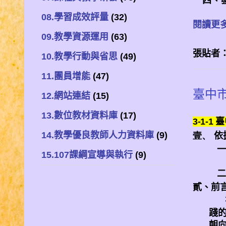
四、
08.學習成效評量
(32)
閱讀更多
09.教學資源運用
(63)
張貼者
10.教學行動與省思
(49)
11.團員增能
(47)
臺中
12.網站連結
(15)
13.數位教材資料庫
(17)
3-1-1
臺
14.教學優良教師人力資料庫
(9)
壹、
依
一
15.107課綱宣導與執行
(9)
二
貳、前
踐
朝