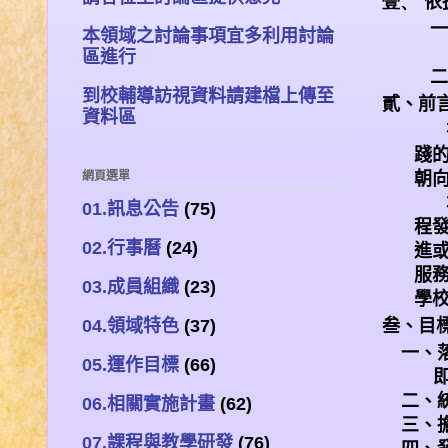
壹、
依
一
本領域之討論事項宜多利用討論
區進行
二
到校輔導訪視資料請建檔上傳至
貳、前
資料區
踐
網頁選單
朝
01.訊息公告
(75)
程
02.行事曆
(24)
進
服
03.成員組織
(23)
學
04.領域特色
(37)
叁、目
一、
05.運作目標
(66)
二、
06.相關實施計畫
(62)
三、
07.課程與教學研發
(76)