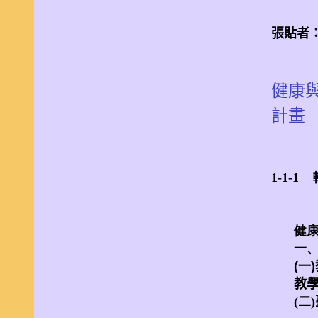
張貼者
健康
計畫
1-1-
健
一
(一)
教
(
二
)