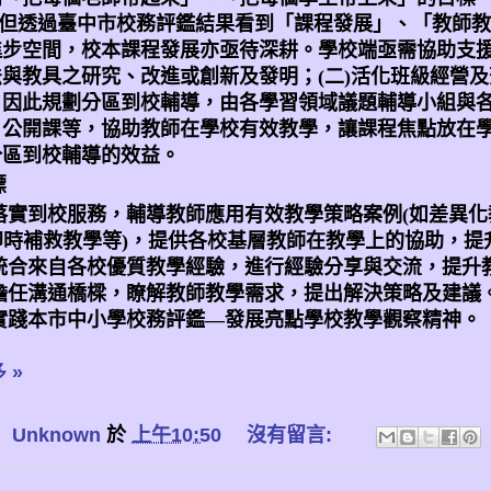
但透過臺中市校務評鑑結果看到「課程發展」、「教師教
進步空間，校本課程發展亦亟待深耕。學校端亟需協助支
法與教具之研究、改進或創新及發明；
(
二
)
活化班級經營及
，因此規劃分區到校輔導，由各學習領域議題輔導小組與
、公開課等，協助教師在學校有效教學，讓課程焦點放在
分區到校輔導的效益。
標
落實到校服務，輔導教師應用有效教學策略案例
(
如差異化
即時補救教學等
)
，提供各校基層教師在教學上的協助，提
統合來自各校優質教學經驗，進行經驗分享與交流，提升
擔任溝通橋樑，瞭解教師教學需求，提出解決策略及建議
實踐本市中小學校務評鑑—發展亮點學校教學觀察精神。
 »
：
Unknown
於
上午10:50
沒有留言: