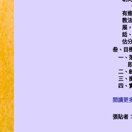
有
教
展
話
估
叁、目
一、
二、
三、
四、
閱讀更多
張貼者