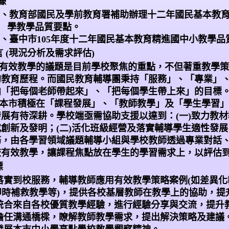
據
、教育部國民及學前教育署補助辦理十二年國民基本教
學教學品質要點。
、臺中市
105
年度十二年國民基本教育精進國中小教學品
言
(
現況分析及需求評估
)
有效教學的議題是目前學校聚焦的重點，不但著重教學策
的教育歷程。而國民教育輔導團秉持「服務」、「專業」
向「把每個老師帶起來」、「把每個學生帶上來」的目標
本市積極在「課程發展」、「教師教學」及「學生學習」
發展有待深耕。學校端亟需協助支援以達到：
(
一
)
致力教材
或創新及發明；
(
二
)
活化班級經營及落實輔導學生適性發展
務，由各學習領域議題輔導小組與學校教師透過專業對話
校有效教學，讓課程焦點放在學生的學習需求上，以評估
標
落實到校服務，輔導教師應用有效教學策略案例
(
如差異化
即時補救教學等
)
，提供各校基層教師在教學上的協助，提
統合來自各校優質教學經驗，進行經驗分享與交流，提升
擔任溝通橋樑，瞭解教師教學需求，提出解決策略及建議