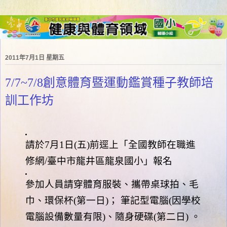
2011年7月1日 星期五
7/7~7/8創意體育暨運動鑑賞種子教師培
訓工作坊
請於
7
月
1
日
(
五
)
前逕上「全國教師在職進
修網
/
臺中市龍井區
龍泉國小」報名
參加人員請穿體育服裝、攜帶桌球拍、毛
巾、環保杯
(
第一日
)
；
筆記型電腦
(
因學校
電腦設備數量有限
)
、隨身硬碟
(
第二日
)
。