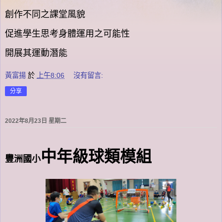
創作不同之課堂風貌
促進學生思考身體運用之可能性
開展其運動潛能
黃富揚
於
上午8:06
沒有留言:
分享
2022年8月23日 星期二
中年級球類模組
豐洲國小