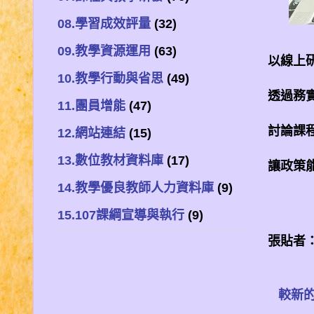
08.學習成效評量
(32)
09.教學資源運用
(63)
以線上
10.教學行動與省思
(49)
透過務
11.團員增能
(47)
討論課
12.網站連結
(15)
13.數位教材資料庫
(17)
讓政策
14.教學優良教師人力資料庫
(9)
15.107課綱宣導與執行
(9)
張貼者
較新